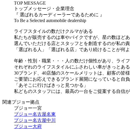
TOP MESSAGE
トップメッセージ・企業理念
『 選ばれるカーディーラーであるために 』
To Be a Selected automobile dealership
ライフスタイルの数だけクルマがある
私たちが販売するのは車やバイクですが、星の数ほどあ
選んでいただける店とスタッフとを創造するのが私の責
「選ばれる人」「選ばれる店」であり続けることが何よ
年齢・性別・職業・・・人の数だけ個性があり、ライフ
それぞれのライフスタイルにふさわしい車がきっとある
30ブランド、40店舗のスケールメリットは、顧客の皆
ご要望にお応えできるブランド展開になっていると自負
「あそこに行けばきっと見つかる」
私どものスタッフには、最高の一台をご提案する自信が
関連プジョー拠点
プジョー一宮
プジョー名古屋名東
プジョー名古屋中川
プジョー大府