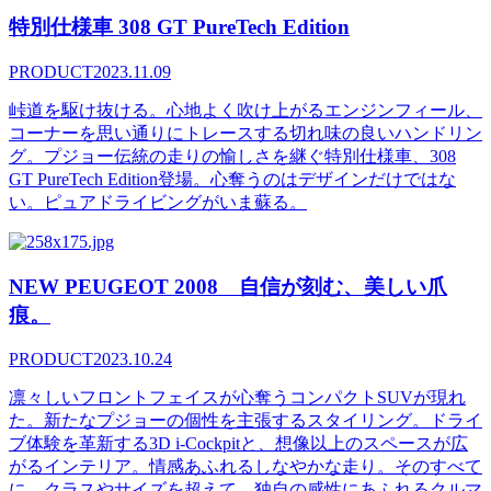
特別仕様車 308 GT PureTech Edition
PRODUCT
2023.11.09
峠道を駆け抜ける。心地よく吹け上がるエンジンフィール、
コーナーを思い通りにトレースする切れ味の良いハンドリン
グ。プジョー伝統の走りの愉しさを継ぐ特別仕様車、308
GT PureTech Edition登場。心奪うのはデザインだけではな
い。ピュアドライビングがいま蘇る。
NEW PEUGEOT 2008 自信が刻む、美しい爪
痕。
PRODUCT
2023.10.24
凛々しいフロントフェイスが心奪うコンパクトSUVが現れ
た。新たなプジョーの個性を主張するスタイリング。ドライ
ブ体験を革新する3D i-Cockpitと、想像以上のスペースが広
がるインテリア。情感あふれるしなやかな走り。そのすべて
に、クラスやサイズを超えて、独自の感性にあふれるクルマ