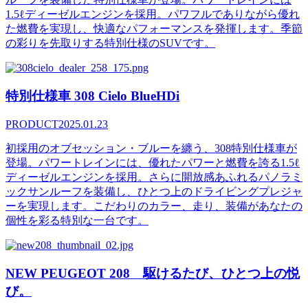
1.5ℓディーゼルエンジンを採用。パワフルでありながら優れ
た燃費を実現し、快適なパフォーマンスを発揮します。季節
の彩りを先取りする特別仕様のSUVです。
特別仕様車 308 Cielo BlueHDi
PRODUCT
2025.01.23
初採用のオブセッション・ブルーを纏う、308特別仕様車が
登場。パワートレインには、優れたパワーと燃費を誇る1.5ℓ
ディーゼルエンジンを採用。さらに開放感あふれるパノラミ
ックサンルーフを装備し、ひとつ上のドライビングプレジャ
ーを実現します。こだわりのカラー、走り、装備があなたの
個性を彩る特別な一台です。
NEW PEUGEOT 208 駆けるたび、ひとつ上の悦
び。