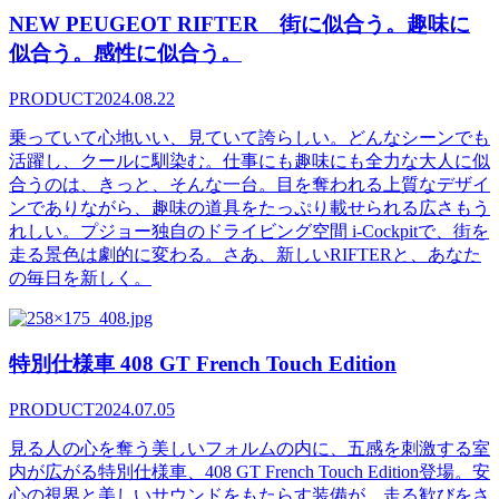
NEW PEUGEOT RIFTER 街に似合う。趣味に
似合う。感性に似合う。
PRODUCT
2024.08.22
乗っていて心地いい、見ていて誇らしい。どんなシーンでも
活躍し、クールに馴染む。仕事にも趣味にも全力な大人に似
合うのは、きっと、そんな一台。目を奪われる上質なデザイ
ンでありながら、趣味の道具をたっぷり載せられる広さもう
れしい。プジョー独自のドライビング空間 i-Cockpitで、街を
走る景色は劇的に変わる。さあ、新しいRIFTERと、あなた
の毎日を新しく。
特別仕様車 408 GT French Touch Edition
PRODUCT
2024.07.05
見る人の心を奪う美しいフォルムの内に、五感を刺激する室
内が広がる特別仕様車、408 GT French Touch Edition登場。安
心の視界と美しいサウンドをもたらす装備が、走る歓びをさ