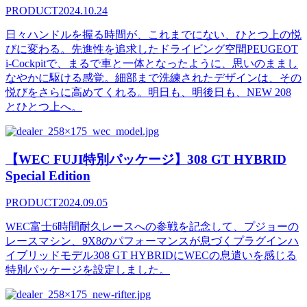
PRODUCT
2024.10.24
日々ハンドルを握る時間が、これまでにない、ひとつ上の悦
びに変わる。先進性を追求したドライビング空間PEUGEOT
i-Cockpitで、まるで車と一体となったように、思いのままし
なやかに駆ける感覚。細部まで洗練されたデザインは、その
悦びをさらに高めてくれる。明日も、明後日も、NEW 208
とひとつ上へ。
【WEC FUJI特別パッケージ】308 GT HYBRID
Special Edition
PRODUCT
2024.09.05
WEC富士6時間耐久レースへの参戦を記念して、プジョーの
レースマシン、9X8のパフォーマンスが息づくプラグインハ
イブリッドモデル308 GT HYBRIDにWECの息遣いを感じる
特別パッケージを設定しました。