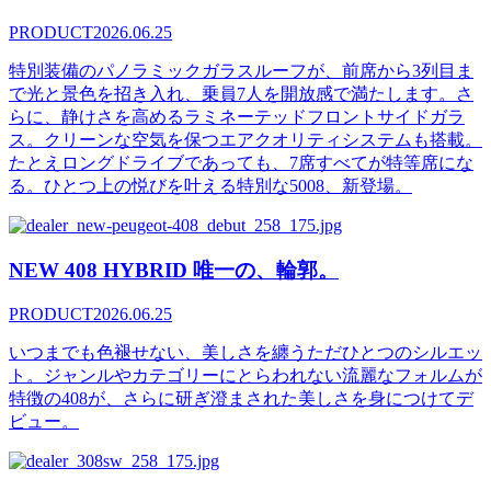
PRODUCT
2026.06.25
特別装備のパノラミックガラスルーフが、前席から3列目ま
で光と景色を招き入れ、乗員7人を開放感で満たします。さ
らに、静けさを高めるラミネーテッドフロントサイドガラ
ス。クリーンな空気を保つエアクオリティシステムも搭載。
たとえロングドライブであっても、7席すべてが特等席にな
る。ひとつ上の悦びを叶える特別な5008、新登場。
NEW 408 HYBRID 唯一の、輪郭。
PRODUCT
2026.06.25
いつまでも色褪せない、美しさを纏うただひとつのシルエッ
ト。ジャンルやカテゴリーにとらわれない流麗なフォルムが
特徴の408が、さらに研ぎ澄まされた美しさを身につけてデ
ビュー。