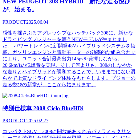
NEW PEUGEOT 308 HYBRID 新たな走る悦び
が、始まる。
PRODUCT
2025.06.04
感性を揺さぶるアグレッシブなハッチバック308に、新たな
ドライビングプレジャーを纏うNEWモデルが生まれまし
た。 パワートレインに新開発48Vハイブリッドシステムを搭
載。ガソリンエンジンと電動モーターの効率的な組み合わせ
により、ユニット合計最高出力145psを発揮しながら、
20.6km/ℓの低燃費を実現。そして何よりも、308のしなやか
な走りとハイブリッドが調和することで、いままでにない滑
らかで上質なドライビング体験をもたらします。プジョーの
走る悦びの新章が、ここから始まります。
特別仕様車 2008 Cielo BlueHDi
PRODUCT
2025.02.27
コンパクトSUV、2008に開放感あふれるパノラミックサン
ルーフを装備した特別仕様車が登場。パワートレインには