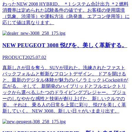
わったNEW 2008 HYBRID。 ＊1 システム合計出力 ＊2 燃料
消費率は定められた試験条件の値です。お客様の使用環境
（気象、渋滞等）や運転方法（急発進、エアコン使用等）に
応じて値は異なります。
NEW PEUGEOT 3008 悦びを、美しく革新する。
PRODUCT
2025.07.02
真新しさが目を奪う、SUVが現れた。洗練されたファスト
バックフォルムと斬新なフロントデザイン。 ドアを開ける
と、最新のデジタル体験が魅力のパノラミック i-Cockpit®が
広がる。 そして、新開発のハイブリッドとフルエレクトリ
ックから選べるふたつのドライビングプレジャー。 プジョ
ーのしなやかな感性と技術が創り上げた、新しいクルマの
姿。 それは、乗る人の日常を上質に彩り、悦びを美しく革
新していく。 NEW 3008。新しい日々がいま走り出す。