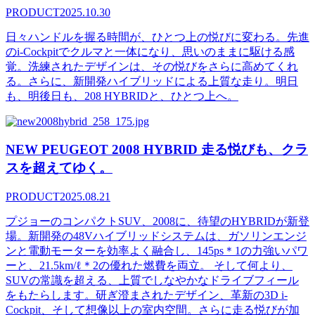
PRODUCT
2025.10.30
日々ハンドルを握る時間が、ひとつ上の悦びに変わる。先進
のi-Cockpitでクルマと一体になり、思いのままに駆ける感
覚。洗練されたデザインは、その悦びをさらに高めてくれ
る。さらに、新開発ハイブリッドによる上質な走り。明日
も、明後日も、208 HYBRIDと、ひとつ上へ。
NEW PEUGEOT 2008 HYBRID 走る悦びも、クラ
スを超えてゆく。
PRODUCT
2025.08.21
プジョーのコンパクトSUV、2008に、待望のHYBRIDが新登
場。新開発の48Vハイブリッドシステムは、ガソリンエンジ
ンと電動モーターを効率よく融合し、145ps＊1の力強いパワ
ーと、21.5km/ℓ＊2の優れた燃費を両立。 そして何より、
SUVの常識を超える、上質でしなやかなドライブフィール
をもたらします。研ぎ澄まされたデザイン、革新の3D i-
Cockpit、そして想像以上の室内空間。さらに走る悦びが加