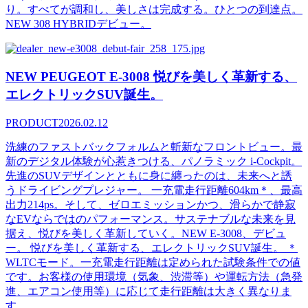
り。すべてが調和し、美しさは完成する。ひとつの到達点。
NEW 308 HYBRIDデビュー。
NEW PEUGEOT E-3008 悦びを美しく革新する、
エレクトリックSUV誕生。
PRODUCT
2026.02.12
洗練のファストバックフォルムと斬新なフロントビュー。最
新のデジタル体験が心惹きつける、パノラミック i-Cockpit。
先進のSUVデザインとともに身に纏ったのは、未来へと誘
うドライビングプレジャー。 一充電走行距離604km＊、最高
出力214ps。そして、ゼロエミッションかつ、滑らかで静寂
なEVならではのパフォーマンス。サステナブルな未来を見
据え、悦びを美しく革新していく。NEW E-3008、デビュ
ー。 悦びを美しく革新する、エレクトリックSUV誕生。 ＊
WLTCモード。一充電走行距離は定められた試験条件での値
です。お客様の使用環境（気象、渋滞等）や運転方法（急発
進、エアコン使用等）に応じて走行距離は大きく異なりま
す。