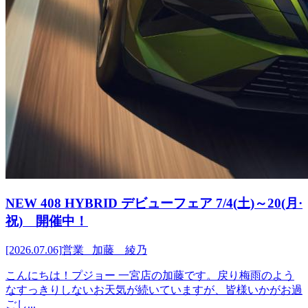
NEW 408 HYBRID デビューフェア 7/4(土)～20(月·
祝) 開催中！
[2026.07.06]
営業 加藤 綾乃
こんにちは！プジョー 一宮店の加藤です。戻り梅雨のよう
なすっきりしないお天気が続いていますが、皆様いかがお過
ごし...